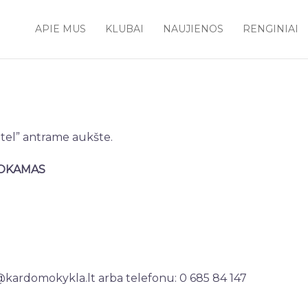
APIE MUS
KLUBAI
NAUJIENOS
RENGINIAI
otel” antrame aukšte.
MOKAMAS
kardomokykla.lt arba telefonu: 0 685 84 147