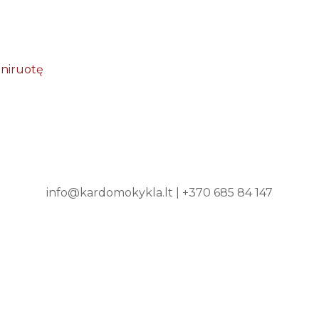
reniruotę
info@kardomokykla.lt
|
+370 685 84 147