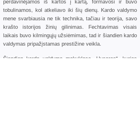
perdavinėjamos iš kartos į kartą, formavosi ir buvo
tobulinamos, kol atkeliavo iki šių dienų. Kardo valdymo
mene svarbiausia ne tik technika, tačiau ir teorija, savo
krašto istorijos žinių gilinimas. Fechtavimas visais
laikais buvo kilmingųjų užsiėmimas, tad ir šiandien kardo
valdymas pripažįstamas prestižine veikla.
Šiandien kardo valdymo mokyklose „Husaras“, kurias
galite rasti didžiuosiuose Lietuvos miestuose – Vilniuje,
Kaune ir Klaipėdoje – mokomąsi sportinio ir sunkaus
kardo valdymo.
Skaityti daugiau