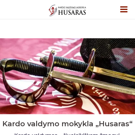
Kardo valdymo mokykla „Husaras“