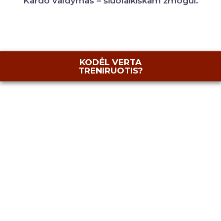
Kardo valdymas – šiuolaikiškam žmogui.
KODĖL VERTA
TRENIRUOTIS?